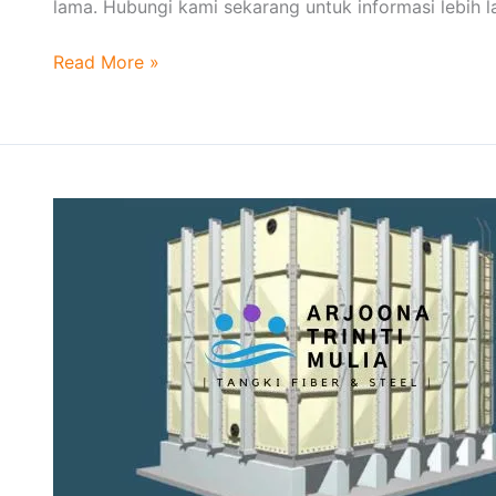
lama. Hubungi kami sekarang untuk informasi lebih l
Read More »
Tak
Tertandingi
Kenali
Keunggulan
Daya
Tahan
Tangki
Fiberglass