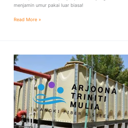
menjamin umur pakai luar biasa!
Read More »
Daya
Tahan
Tanpa
Batas
Unggulan
Tangki
Fiber
Kami