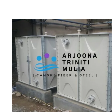
Mengungkap
Umur
Pakai
Tangki
Fiberglass
Kami