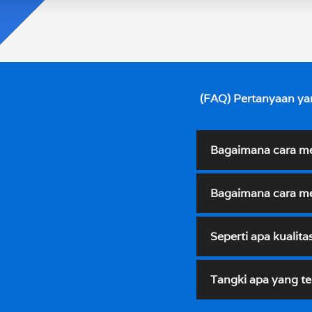
(FAQ) Pertanyaan ya
Bagaimana cara m
Bagaimana cara me
Seperti apa kualita
Tangki apa yang te