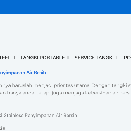
TEEL
TANGKI PORTABLE
SERVICE TANGKI
PO
enyimpanan Air Besih
nya haruslah menjadi prioritas utama. Dengan tangki st
 hanya andal tetapi juga menjaga kebersihan air bersi
sih