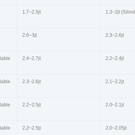
1.7~2.5jt
1.3~2jt (Silind
2.6~3jt
2.3~2.6jt
lable
2.4~2.7jt
2.2~2.4jt
lable
2.3~2.6jt
2.1~2.2jt
lable
2.2~2.5jt
2.0~2.1jt
lable
2.2~2.5jt
2.0~2.05jt