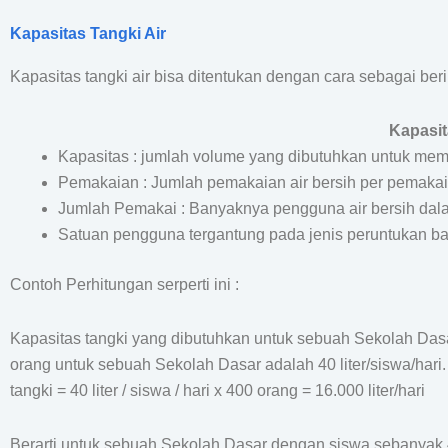
Kapasitas Tangki Air
Kapasitas tangki air bisa ditentukan dengan cara sebagai berik
Kapasit
Kapasitas : jumlah volume yang dibutuhkan untuk memen
Pemakaian : Jumlah pemakaian air bersih per pemakai d
Jumlah Pemakai : Banyaknya pengguna air bersih dala
Satuan pengguna tergantung pada jenis peruntukan 
Contoh Perhitungan serperti ini :
Kapasitas tangki yang dibutuhkan untuk sebuah Sekolah Das
orang untuk sebuah Sekolah Dasar adalah 40 liter/siswa/hari
tangki = 40 liter / siswa / hari x 400 orang = 16.000 liter/hari
Berarti untuk sebuah Sekolah Dasar dengan siswa sebanyak 4