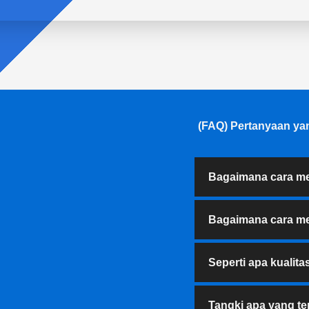
(FAQ) Pertanyaan ya
Bagaimana cara m
Bagaimana cara me
Seperti apa kualita
Tangki apa yang te