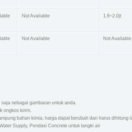
lable
Not Available
1.9~2.0jt
lable
Not Available
Not Available
si saja sebagai gambaran untuk anda.
k ongkos kirim.
ampung bahan kimia, harga dapat berubah dan harus dihitung la
Water Supply, Pondasi Concrete untuk tangki air