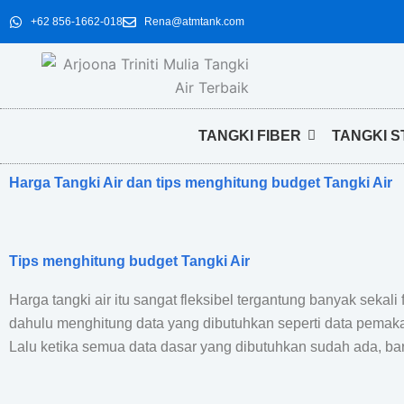
+62 856-1662-018
Rena@atmtank.com
TANGKI FIBER
TANGKI S
Harga Tangki Air dan tips menghitung budget Tangki Air
Tips menghitung budget Tangki Air
Harga tangki air itu sangat fleksibel tergantung banyak sekali 
dahulu menghitung data yang dibutuhkan seperti data pemaka
Lalu ketika semua data dasar yang dibutuhkan sudah ada, baru 