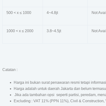
500 < x ≤ 1000
4~4.8jt
Not Avai
1000 < x ≤ 2000
3.8~4.5jt
Not Avai
Catatan :
Harga ini bukan surat penawaran resmi tetapi informa
Harga adalah untuk daerah Jakarta dan belum termasu
Jika ada tambahan opsi seperti partisi, peredam, men
Excluding : VAT 11% (PPN 11%), Civil & Construction, 