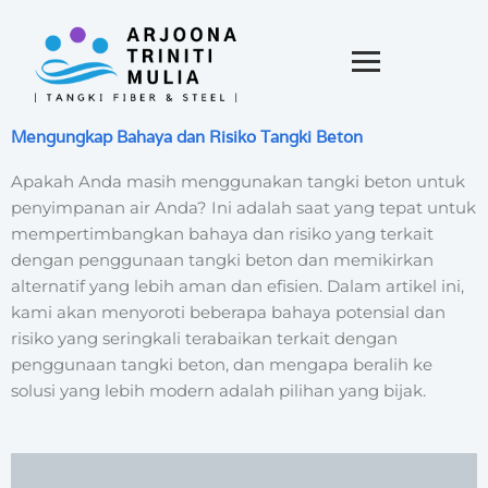
Mengungkap Bahaya dan Risiko Tangki Beton
Apakah Anda masih menggunakan tangki beton untuk
penyimpanan air Anda? Ini adalah saat yang tepat untuk
mempertimbangkan bahaya dan risiko yang terkait
dengan penggunaan tangki beton dan memikirkan
alternatif yang lebih aman dan efisien. Dalam artikel ini,
kami akan menyoroti beberapa bahaya potensial dan
risiko yang seringkali terabaikan terkait dengan
penggunaan tangki beton, dan mengapa beralih ke
solusi yang lebih modern adalah pilihan yang bijak.