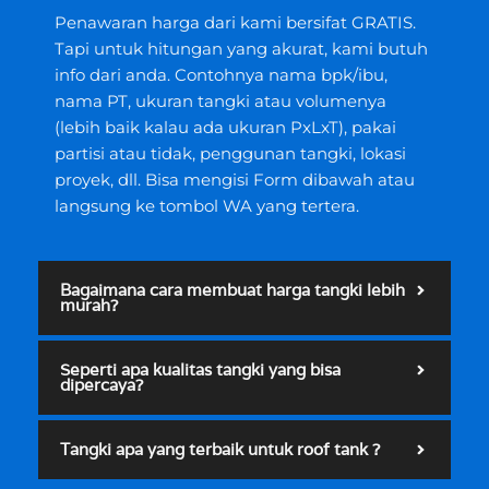
Penawaran harga dari kami bersifat GRATIS.
Tapi untuk hitungan yang akurat, kami butuh
info dari anda. Contohnya nama bpk/ibu,
nama PT, ukuran tangki atau volumenya
(lebih baik kalau ada ukuran PxLxT), pakai
partisi atau tidak, penggunan tangki, lokasi
proyek, dll. Bisa mengisi Form dibawah atau
langsung ke tombol WA yang tertera.
Bagaimana cara membuat harga tangki lebih
murah?
Seperti apa kualitas tangki yang bisa
dipercaya?
Tangki apa yang terbaik untuk roof tank ?