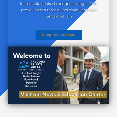
ini tersedia edukasi mengenai tangki, foto
proyek, berita terbaru, portfolio kami dan
banyak hal lain.
Kunjungi Halaman