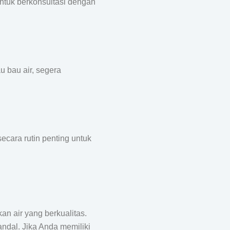
ntuk berkonsultasi dengan
u bau air, segera
ecara rutin penting untuk
n air yang berkualitas.
ndal. Jika Anda memiliki