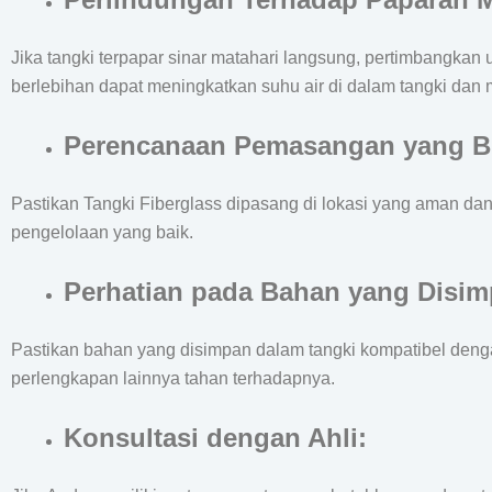
Jika tangki terpapar sinar matahari langsung, pertimbangka
berlebihan dapat meningkatkan suhu air di dalam tangki da
Perencanaan Pemasangan yang Bi
Pastikan Tangki Fiberglass dipasang di lokasi yang aman dan 
pengelolaan yang baik.
Perhatian pada Bahan yang Disim
Pastikan bahan yang disimpan dalam tangki kompatibel dengan
perlengkapan lainnya tahan terhadapnya.
Konsultasi dengan Ahli: