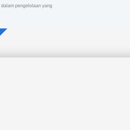
a dalam pengelolaan yang