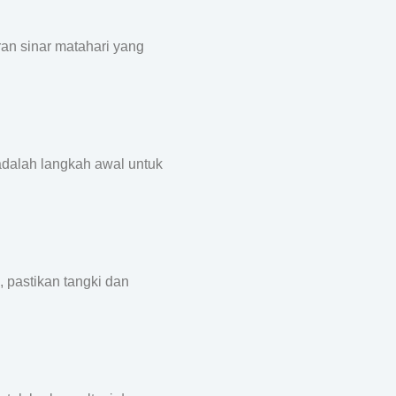
an sinar matahari yang
 adalah langkah awal untuk
 pastikan tangki dan