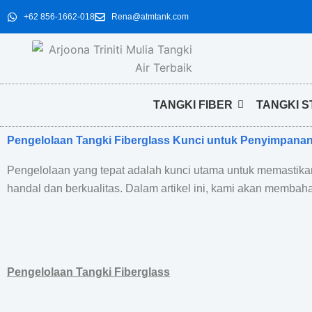
+62 856-1662-018
Rena@atmtank.com
TANGKI FIBER
TANGKI S
Pengelolaan Tangki Fiberglass Kunci untuk Penyimpanan 
Pengelolaan yang tepat adalah kunci utama untuk memastika
handal dan berkualitas. Dalam artikel ini, kami akan memba
Pengelolaan Tangki Fiberglass