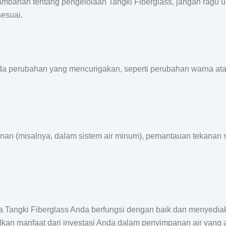
mbahan tentang pengelolaan Tangki Fiberglass, jangan ragu u
esuai.
 ada perubahan yang mencurigakan, seperti perubahan warna ata
nan (misalnya, dalam sistem air minum), pemantauan tekanan s
Tangki Fiberglass Anda berfungsi dengan baik dan menyediaka
an manfaat dari investasi Anda dalam penyimpanan air yang a