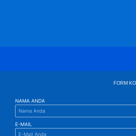
FORM KO
NAMA ANDA
E-MAIL