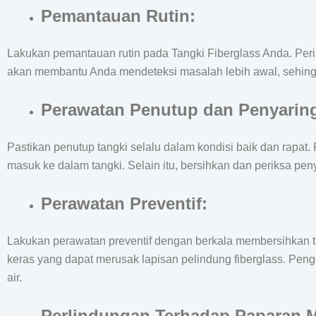
Pemantauan Rutin:
Lakukan pemantauan rutin pada Tangki Fiberglass Anda. Per
akan membantu Anda mendeteksi masalah lebih awal, sehing
Perawatan Penutup dan Penyarin
Pastikan penutup tangki selalu dalam kondisi baik dan rapat
masuk ke dalam tangki. Selain itu, bersihkan dan periksa peny
Perawatan Preventif:
Lakukan perawatan preventif dengan berkala membersihkan t
keras yang dapat merusak lapisan pelindung fiberglass. Pe
air.
Perlindungan Terhadap Paparan M