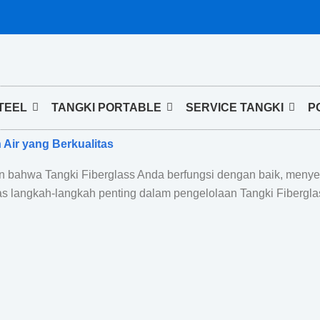
TEEL
TANGKI PORTABLE
SERVICE TANGKI
P
Air yang Berkualitas
n bahwa Tangki Fiberglass Anda berfungsi dengan baik, menye
has langkah-langkah penting dalam pengelolaan Tangki Fibergla