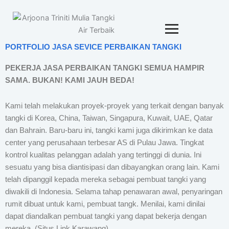
PORTFOLIO JASA SEVICE PERBAIKAN TANGKI
PEKERJA JASA PERBAIKAN TANGKI SEMUA HAMPIR
SAMA. BUKAN! KAMI JAUH BEDA!
Kami telah melakukan proyek-proyek yang terkait dengan banyak
tangki di Korea, China, Taiwan, Singapura, Kuwait, UAE, Qatar
dan Bahrain. Baru-baru ini, tangki kami juga dikirimkan ke data
center yang perusahaan terbesar AS di Pulau Jawa. Tingkat
kontrol kualitas pelanggan adalah yang tertinggi di dunia. Ini
sesuatu yang bisa diantisipasi dan dibayangkan orang lain. Kami
telah dipanggil kepada mereka sebagai pembuat tangki yang
diwakili di Indonesia. Selama tahap penawaran awal, penyaringan
rumit dibuat untuk kami, pembuat tangk. Menilai, kami dinilai
dapat diandalkan pembuat tangki yang dapat bekerja dengan
mereka. (Situs Link Karawang)