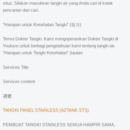
situs. Silakan masukkan tangki air yang Anda cari di kotak
pencarian dan cari.
“Harapan untuk Kesehatan Tangki” (
링크
)
Temui Dokter Tangki. Kami mengoperasikan Dokter Tangki di
Youtuve untuk berbagi pengetahuan kami tentang tangki air.
“Harapan untuk Tangki Kesehatan” (tautan
Services Title
Services content
관련
TANGKI PANEL STAINLESS (AZTANK STS)
PEMBUAT TANGKI STAINLESS SEMUA HAMPIR SAMA.