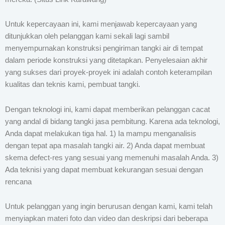
Untuk kepercayaan ini, kami menjawab kepercayaan yang
ditunjukkan oleh pelanggan kami sekali lagi sambil
menyempurnakan konstruksi pengiriman tangki air di tempat
dalam periode konstruksi yang ditetapkan. Penyelesaian akhir
yang sukses dari proyek-proyek ini adalah contoh keterampilan
kualitas dan teknis kami, pembuat tangki.
Dengan teknologi ini, kami dapat memberikan pelanggan cacat
yang andal di bidang tangki jasa pembitung. Karena ada teknologi,
Anda dapat melakukan tiga hal. 1) Ia mampu menganalisis
dengan tepat apa masalah tangki air. 2) Anda dapat membuat
skema defect-res yang sesuai yang memenuhi masalah Anda. 3)
Ada teknisi yang dapat membuat kekurangan sesuai dengan
rencana
Untuk pelanggan yang ingin berurusan dengan kami, kami telah
menyiapkan materi foto dan video dan deskripsi dari beberapa