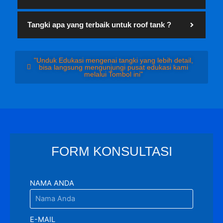
Tangki apa yang terbaik untuk roof tank ?
"Unduk Edukasi mengenai tangki yang lebih detail,
bisa langsung mengunjungi pusat edukasi kami
melalui Tombol ini"
FORM KONSULTASI
NAMA ANDA
E-MAIL