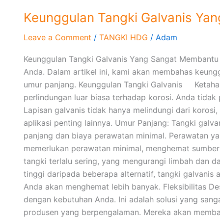
Keunggulan Tangki Galvanis Ya
Keunggulan
Tangki
Leave a Comment
/
TANGKI HDG
/
Adam
Galvanis
Yang
Keunggulan Tangki Galvanis Yang Sangat Membantu P
Sangat
Anda. Dalam artikel ini, kami akan membahas keunggu
Membantu
umur panjang. Keunggulan Tangki Galvanis Ketahana
Pengguna
perlindungan luar biasa terhadap korosi. Anda tidak 
nya
Lapisan galvanis tidak hanya melindungi dari korosi
aplikasi penting lainnya. Umur Panjang: Tangki gal
panjang dan biaya perawatan minimal. Perawatan ya
memerlukan perawatan minimal, menghemat sumber d
tangki terlalu sering, yang mengurangi limbah dan 
tinggi daripada beberapa alternatif, tangki galvan
Anda akan menghemat lebih banyak. Fleksibilitas De
dengan kebutuhan Anda. Ini adalah solusi yang sanga
produsen yang berpengalaman. Mereka akan membant