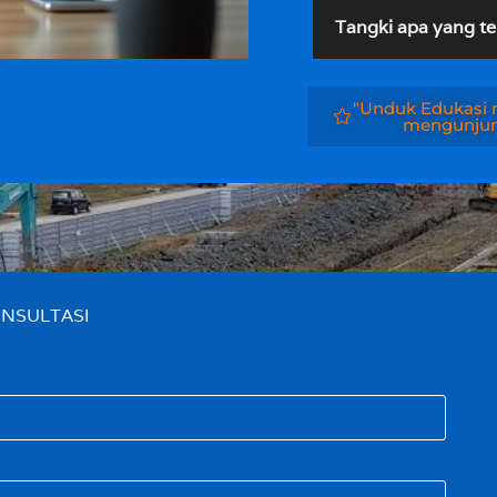
Tangki apa yang te
"Unduk Edukasi m
mengunjung
NSULTASI