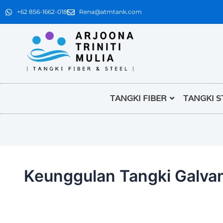
+62 856-1662-018
Rena@atmtank.com
TANGKI FIBER
TANGKI S
Keunggulan Tangki Galva