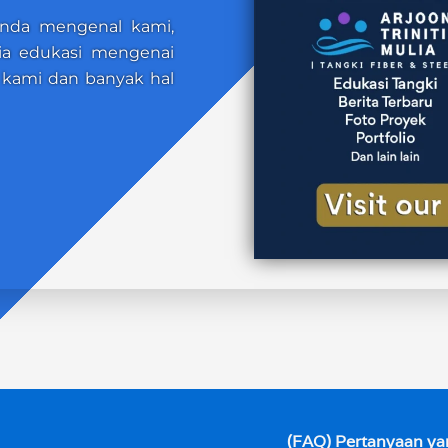
anda mengenal kami,
dia edukasi mengenai
io kami dan banyak hal
(FAQ) Pertanyaan ya