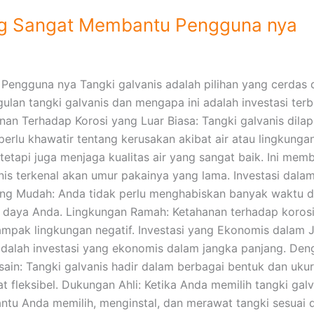
ng Sangat Membantu Pengguna nya
engguna nya Tangki galvanis adalah pilihan yang cerdas 
lan tangki galvanis dan mengapa ini adalah investasi terbai
n Terhadap Korosi yang Luar Biasa: Tangki galvanis dila
perlu khawatir tentang kerusakan akibat air atau lingkunga
, tetapi juga menjaga kualitas air yang sangat baik. Ini 
vanis terkenal akan umur pakainya yang lama. Investasi da
ng Mudah: Anda tidak perlu menghabiskan banyak waktu da
aya Anda. Lingkungan Ramah: Ketahanan terhadap korosi y
dampak lingkungan negatif. Investasi yang Ekonomis dalam
is adalah investasi yang ekonomis dalam jangka panjang. D
sain: Tangki galvanis hadir dalam berbagai bentuk dan uk
t fleksibel. Dukungan Ahli: Ketika Anda memilih tangki ga
u Anda memilih, menginstal, dan merawat tangki sesuai d