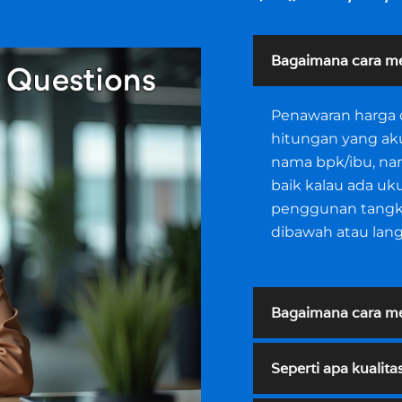
Bagaimana cara m
Penawaran harga d
hitungan yang aku
nama bpk/ibu, nam
baik kalau ada ukur
penggunan tangki,
dibawah atau lan
Bagaimana cara me
Seperti apa kualita