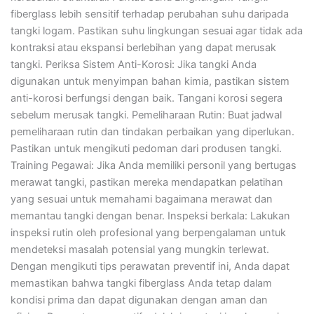
fiberglass lebih sensitif terhadap perubahan suhu daripada
tangki logam. Pastikan suhu lingkungan sesuai agar tidak ada
kontraksi atau ekspansi berlebihan yang dapat merusak
tangki. Periksa Sistem Anti-Korosi: Jika tangki Anda
digunakan untuk menyimpan bahan kimia, pastikan sistem
anti-korosi berfungsi dengan baik. Tangani korosi segera
sebelum merusak tangki. Pemeliharaan Rutin: Buat jadwal
pemeliharaan rutin dan tindakan perbaikan yang diperlukan.
Pastikan untuk mengikuti pedoman dari produsen tangki.
Training Pegawai: Jika Anda memiliki personil yang bertugas
merawat tangki, pastikan mereka mendapatkan pelatihan
yang sesuai untuk memahami bagaimana merawat dan
memantau tangki dengan benar. Inspeksi berkala: Lakukan
inspeksi rutin oleh profesional yang berpengalaman untuk
mendeteksi masalah potensial yang mungkin terlewat.
Dengan mengikuti tips perawatan preventif ini, Anda dapat
memastikan bahwa tangki fiberglass Anda tetap dalam
kondisi prima dan dapat digunakan dengan aman dan