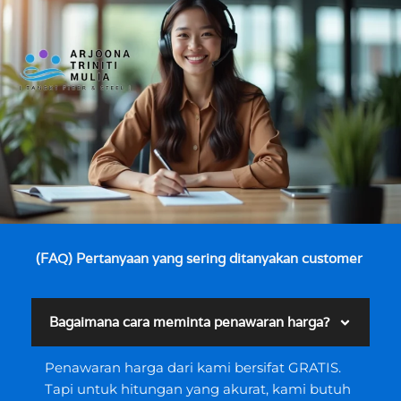
(FAQ) Pertanyaan yang sering ditanyakan customer
Bagaimana cara meminta penawaran harga?
Penawaran harga dari kami bersifat GRATIS.
Tapi untuk hitungan yang akurat, kami butuh