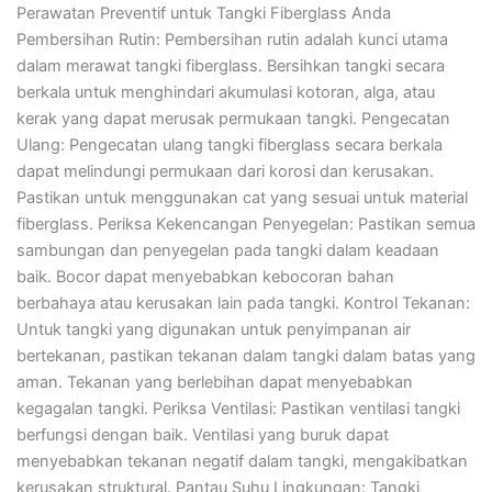
Perawatan Preventif untuk Tangki Fiberglass Anda
Pembersihan Rutin: Pembersihan rutin adalah kunci utama
dalam merawat tangki fiberglass. Bersihkan tangki secara
berkala untuk menghindari akumulasi kotoran, alga, atau
kerak yang dapat merusak permukaan tangki. Pengecatan
Ulang: Pengecatan ulang tangki fiberglass secara berkala
dapat melindungi permukaan dari korosi dan kerusakan.
Pastikan untuk menggunakan cat yang sesuai untuk material
fiberglass. Periksa Kekencangan Penyegelan: Pastikan semua
sambungan dan penyegelan pada tangki dalam keadaan
baik. Bocor dapat menyebabkan kebocoran bahan
berbahaya atau kerusakan lain pada tangki. Kontrol Tekanan:
Untuk tangki yang digunakan untuk penyimpanan air
bertekanan, pastikan tekanan dalam tangki dalam batas yang
aman. Tekanan yang berlebihan dapat menyebabkan
kegagalan tangki. Periksa Ventilasi: Pastikan ventilasi tangki
berfungsi dengan baik. Ventilasi yang buruk dapat
menyebabkan tekanan negatif dalam tangki, mengakibatkan
kerusakan struktural. Pantau Suhu Lingkungan: Tangki