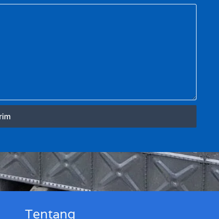
rim
Tentang