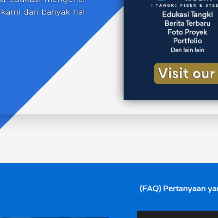
io kami dan banyak hal
(FAQ) Pertanyaan ya