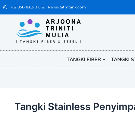
+62 856-1662-018
Rena@atmtank.com
TANGKI FIBER
TANGKI S
Tangki Stainless Penyim