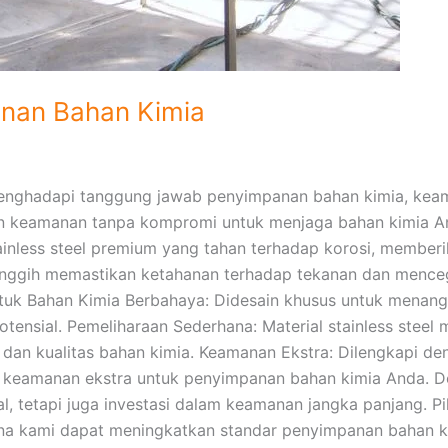
anan Bahan Kimia
menghadapi tanggung jawab penyimpanan bahan kimia, keam
kan keamanan tanpa kompromi untuk menjaga bahan kimia An
stainless steel premium yang tahan terhadap korosi, membe
anggih memastikan ketahanan terhadap tekanan dan menceg
k Bahan Kimia Berbahaya: Didesain khusus untuk menangg
potensial. Pemeliharaan Sederhana: Material stainless st
an kualitas bahan kimia. Keamanan Ekstra: Dilengkapi den
n keamanan ekstra untuk penyimpanan bahan kimia Anda. De
etapi juga investasi dalam keamanan jangka panjang. Pilih
a kami dapat meningkatkan standar penyimpanan bahan ki