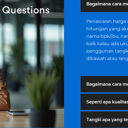
Bagaimana cara m
Penawaran harga d
hitungan yang aku
nama bpk/ibu, nam
baik kalau ada ukur
penggunan tangki,
dibawah atau lan
Bagaimana cara me
Seperti apa kualita
Tangki apa yang te