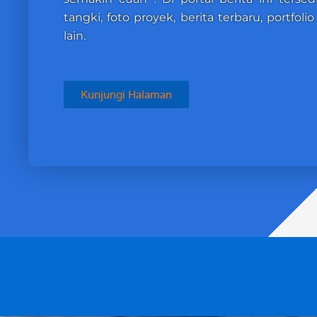
tangki, foto proyek, berita terbaru, portfol
lain.
Kunjungi Halaman