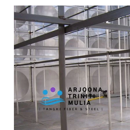
Tangki
Stainless
untuk
Penyimpanan
Bahan
Kimia